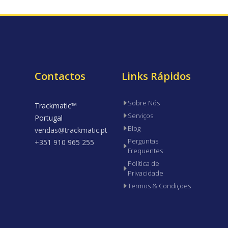
Contactos
Links Rápidos
Sobre Nós
Trackmatic™
Serviços
Portugal
Blog
vendas@trackmatic.pt
Perguntas
+351 910 965 255
Frequentes
Política de
Privacidade
Termos & Condições